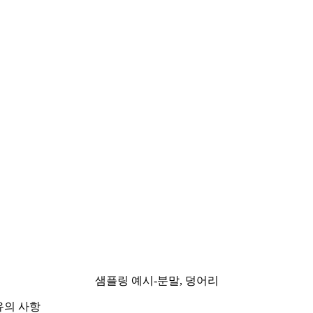
샘플링 예시-분말, 덩어리
유의 사항