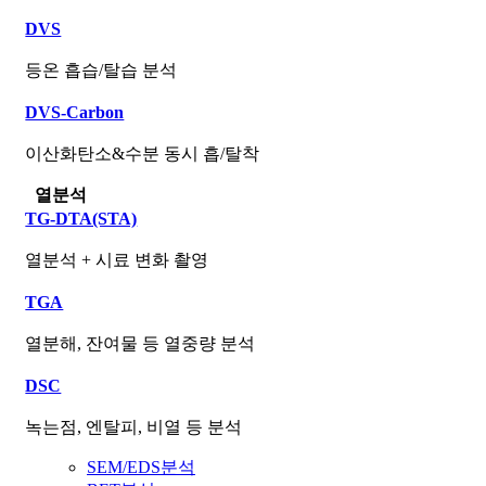
DVS
등온 흡습/탈습 분석
DVS-Carbon
이산화탄소&수분 동시 흡/탈착
열분석
TG-DTA(STA)
열분석 + 시료 변화 촬영
TGA
열분해, 잔여물 등 열중량 분석
DSC
녹는점, 엔탈피, 비열 등 분석
SEM/EDS분석