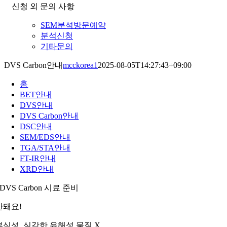
신청 외 문의 사항
SEM분석방문예약
분석신청
기타문의
DVS Carbon안내
mcckorea1
2025-08-05T14:27:43+09:00
홈
BET안내
DVS안내
DVS Carbon안내
DSC안내
SEM/EDS안내
TGA/STA안내
FT-IR안내
XRD안내
DVS Carbon 시료 준비
안돼요!
부식성, 심각한 유해성 물질 X