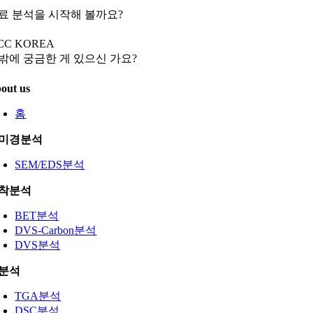
료 분석을 시작해 볼까요?
CC KOREA
밖에 궁금한 게 있으신 가요?
out us
홈
미경분석
SEM/EDS분석
착분석
BET분석
DVS-Carbon분석
DVS분석
분석
TGA분석
DSC분석