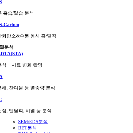
S
 흡습/탈습 분석
S-Carbon
산화탄소&수분 동시 흡/탈착
열분석
-DTA(STA)
석 + 시료 변화 촬영
A
해, 잔여물 등 열중량 분석
C
점, 엔탈피, 비열 등 분석
SEM/EDS분석
BET분석