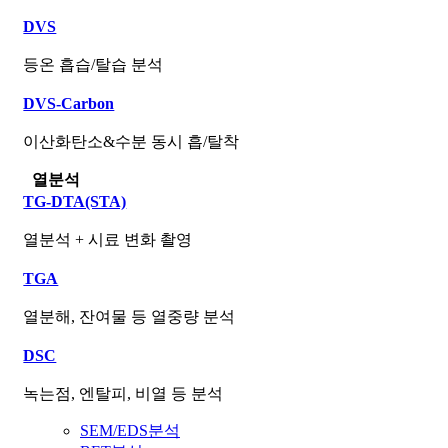
DVS
등온 흡습/탈습 분석
DVS-Carbon
이산화탄소&수분 동시 흡/탈착
열분석
TG-DTA(STA)
열분석 + 시료 변화 촬영
TGA
열분해, 잔여물 등 열중량 분석
DSC
녹는점, 엔탈피, 비열 등 분석
SEM/EDS분석