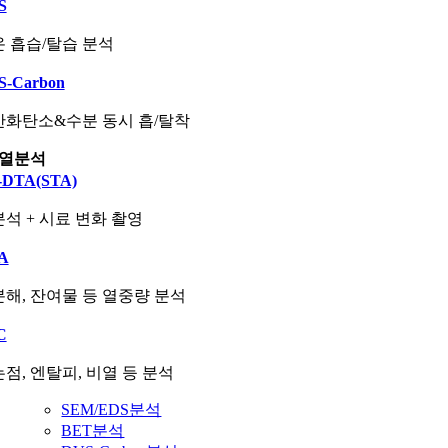
S
 흡습/탈습 분석
S-Carbon
산화탄소&수분 동시 흡/탈착
열분석
-DTA(STA)
석 + 시료 변화 촬영
A
해, 잔여물 등 열중량 분석
C
점, 엔탈피, 비열 등 분석
SEM/EDS분석
BET분석