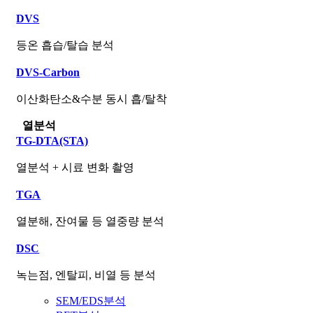
DVS
등온 흡습/탈습 분석
DVS-Carbon
이산화탄소&수분 동시 흡/탈착
열분석
TG-DTA(STA)
열분석 + 시료 변화 촬영
TGA
열분해, 잔여물 등 열중량 분석
DSC
녹는점, 엔탈피, 비열 등 분석
SEM/EDS분석