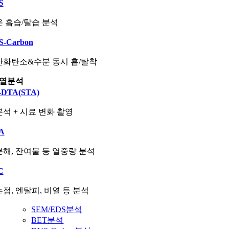
S
 흡습/탈습 분석
S-Carbon
산화탄소&수분 동시 흡/탈착
열분석
-DTA(STA)
석 + 시료 변화 촬영
A
해, 잔여물 등 열중량 분석
C
점, 엔탈피, 비열 등 분석
SEM/EDS분석
BET분석