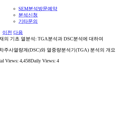
SEM분석방문예약
분석신청
기타문의
이전
다음
재의 기초 열분석: TGA분석과 DSC분석에 대하여
차주사열량계(DSC)와 열중량분석기(TGA) 분석의 개요
tal Views: 4,458
Daily Views: 4