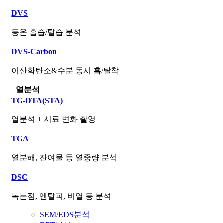
DVS
등온 흡습/탈습 분석
DVS-Carbon
이산화탄소&수분 동시 흡/탈착
열분석
TG-DTA(STA)
열분석 + 시료 변화 촬영
TGA
열분해, 잔여물 등 열중량 분석
DSC
녹는점, 엔탈피, 비열 등 분석
SEM/EDS분석