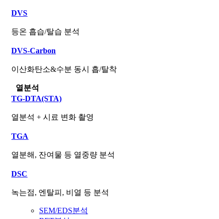
DVS
등온 흡습/탈습 분석
DVS-Carbon
이산화탄소&수분 동시 흡/탈착
열분석
TG-DTA(STA)
열분석 + 시료 변화 촬영
TGA
열분해, 잔여물 등 열중량 분석
DSC
녹는점, 엔탈피, 비열 등 분석
SEM/EDS분석