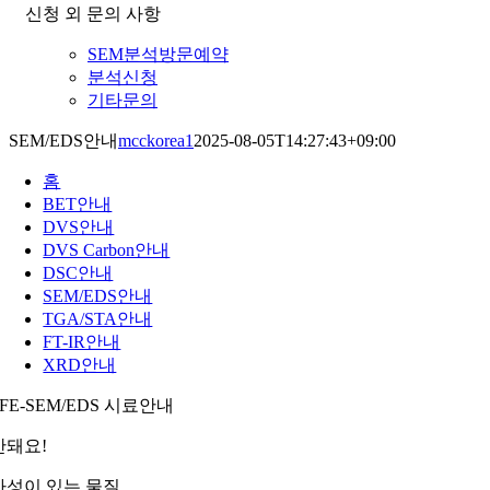
신청 외 문의 사항
SEM분석방문예약
분석신청
기타문의
SEM/EDS안내
mcckorea1
2025-08-05T14:27:43+09:00
홈
BET안내
DVS안내
DVS Carbon안내
DSC안내
SEM/EDS안내
TGA/STA안내
FT-IR안내
XRD안내
FE-SEM/EDS 시료안내
안돼요!
자성이 있는 물질